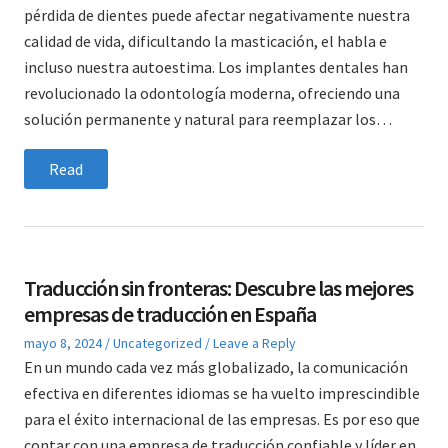
pérdida de dientes puede afectar negativamente nuestra
calidad de vida, dificultando la masticación, el habla e
incluso nuestra autoestima. Los implantes dentales han
revolucionado la odontología moderna, ofreciendo una
solución permanente y natural para reemplazar los…
Read
Traducción sin fronteras: Descubre las mejores
empresas de traducción en España
Posted
Posted
mayo 8, 2024
Uncategorized
Leave a Reply
on
in
En un mundo cada vez más globalizado, la comunicación
efectiva en diferentes idiomas se ha vuelto imprescindible
para el éxito internacional de las empresas. Es por eso que
contar con una empresa de traducción confiable y líder en