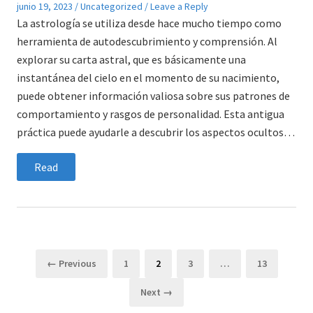
Posted
Posted
junio 19, 2023
Uncategorized
Leave a Reply
on
in
La astrología se utiliza desde hace mucho tiempo como
herramienta de autodescubrimiento y comprensión. Al
explorar su carta astral, que es básicamente una
instantánea del cielo en el momento de su nacimiento,
puede obtener información valiosa sobre sus patrones de
comportamiento y rasgos de personalidad. Esta antigua
práctica puede ayudarle a descubrir los aspectos ocultos…
Read
Paginación
Page
Page
Page
Page
← Previous
1
2
3
…
13
de
Next →
entradas