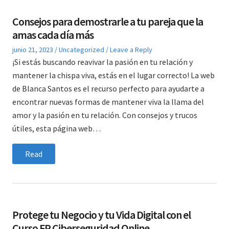
Consejos para demostrarle a tu pareja que la
amas cada día más
Posted
Posted
junio 21, 2023
Uncategorized
Leave a Reply
on
in
¡Si estás buscando reavivar la pasión en tu relación y
mantener la chispa viva, estás en el lugar correcto! La web
de Blanca Santos es el recurso perfecto para ayudarte a
encontrar nuevas formas de mantener viva la llama del
amor y la pasión en tu relación. Con consejos y trucos
útiles, esta página web…
Read
Protege tu Negocio y tu Vida Digital con el
Curso FP Ciberseguridad Online