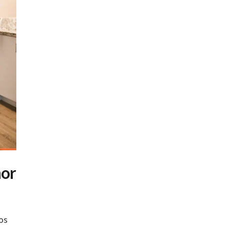
mor
os