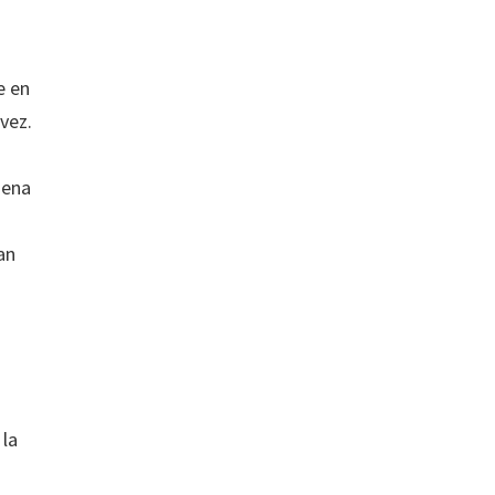
e en
vez.
uena
an
 la