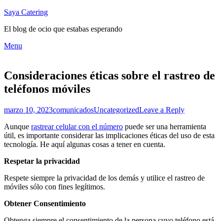
Skip
Saya Catering
to
El blog de ocio que estabas esperando
content
Menu
Consideraciones éticas sobre el rastreo de
teléfonos móviles
Posted
Author
Posted
marzo 10, 2023
comunicados
Uncategorized
Leave a Reply
on
in
Aunque
rastrear celular con el número
puede ser una herramienta
útil, es importante considerar las implicaciones éticas del uso de esta
tecnología. He aquí algunas cosas a tener en cuenta.
Respetar la privacidad
Respete siempre la privacidad de los demás y utilice el rastreo de
móviles sólo con fines legítimos.
Obtener Consentimiento
Obtenga siempre el consentimiento de la persona cuyo teléfono está