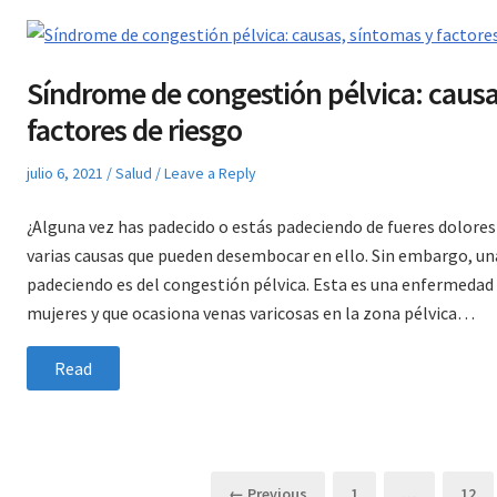
Síndrome de congestión pélvica: causa
factores de riesgo
Posted
Posted
julio 6, 2021
Salud
Leave a Reply
on
in
¿Alguna vez has padecido o estás padeciendo de fueres dolores 
varias causas que pueden desembocar en ello. Sin embargo, una
padeciendo es del congestión pélvica. Esta es una enfermedad
mujeres y que ocasiona venas varicosas en la zona pélvica…
Read
Paginación
Page
Page
← Previous
1
…
12