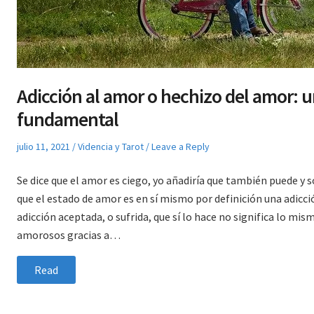
Adicción al amor o hechizo del amor: u
fundamental
Posted
Posted
julio 11, 2021
Videncia y Tarot
Leave a Reply
on
in
Se dice que el amor es ciego, yo añadiría que también puede y 
que el estado de amor es en sí mismo por definición una adicci
adicción aceptada, o sufrida, que sí lo hace no significa lo mi
amorosos gracias a…
Read