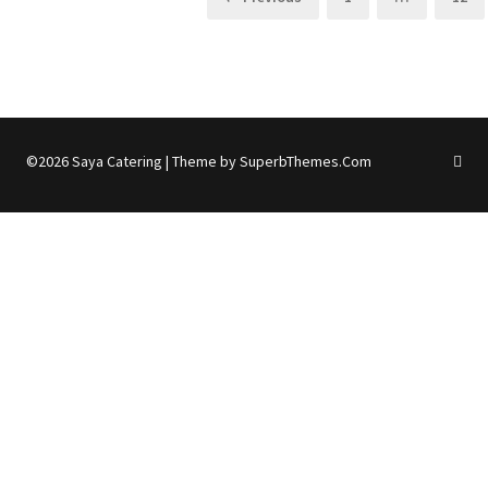
de
entradas
©2026 Saya Catering
| Theme by
SuperbThemes.Com